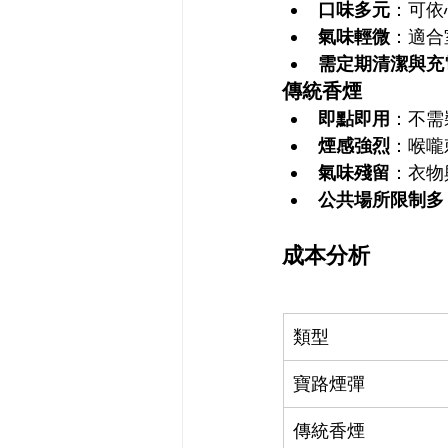
口味多元
：可依
氣味輕微
：適合
需定期清潔與充
傳統香煙
即點即用
：不需
煙感強烈
：喉嚨
氣味殘留
：衣物
公共場所限制多
成本分析
類型
寶路煙彈
傳統香煙