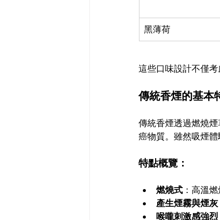
黑薄荷
這些口味設計不僅考
傳統香煙的基本
傳統香煙透過燃燒煙草
癌物質。雖然吸煙體
特點概覽：
燃燒式
：高溫燃
產生煙霧與煙灰
喉嚨刺激感強烈