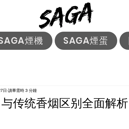
SAGA煙機
SAGA煙蛋
27日
讀畢需時 3 分鐘
 与传统香烟区别全面解析