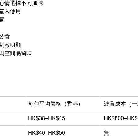
心情選擇不同風味
室內使用
電
裝置
刺激明顯
與空間易留味
每包平均價格（香港）
裝置成本（一
HK$38–HK$45
HK$800–HK$
HK$40–HK$50
無