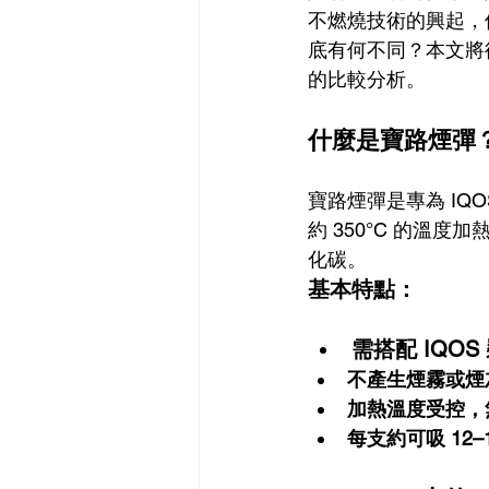
不燃燒技術的興起，使
底有何不同？本文將
的比較分析。
什麼是寶路煙彈
寶路煙彈是專為 I
約 350°C 的溫
化碳。
基本特點：
需搭配 IQOS
不產生煙霧或煙
加熱溫度受控，
每支約可吸 12–1