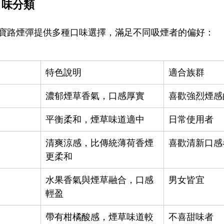
的口味分類
寶路煙彈提供多種口味選擇，滿足不同吸煙者的偏好：
特色說明
適合族群
濃郁煙草香氣，口感厚實
喜歡強烈煙感
平衡柔和，煙草味道適中
日常使用者
清爽涼感，比傳統薄荷香煙
喜歡清新口感
更柔和
水果香氣與煙草融合，口感
男女皆宜
輕盈
帶有柑橘酸感，煙草味道較
不喜甜味者