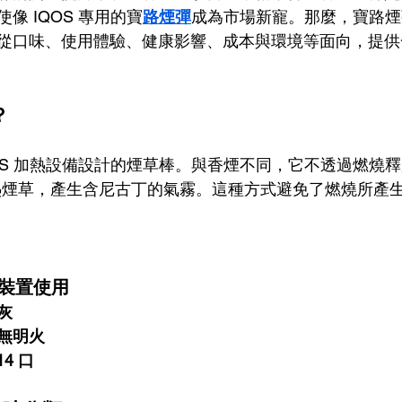
像 IQOS 專用的寶
路煙彈
成為市場新寵。那麼，寶路煙
從口味、使用體驗、健康影響、成本與環境等面向，提供
？
QOS 加熱設備設計的煙草棒。與香煙不同，它不透過燃燒
度加熱煙草，產生含尼古丁的氣霧。這種方式避免了燃燒所產
 裝置使用
灰
無明火
4 口