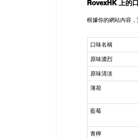
RovexHK 上
根據你的網站內容，
口味名稱
原味濃烈
原味清淡
薄荷
藍莓
青檸