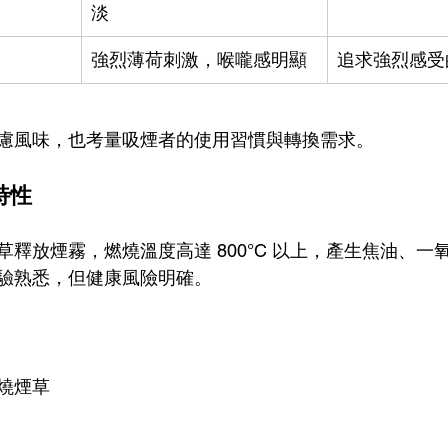
淡
強烈薄荷刺激，喉嚨感明顯
追求強烈感受
慮風味，也考量吸煙者的使用習慣與轉換需求。
特性
釋放煙霧，燃燒溫度高達 800°C 以上，產生焦油、一
驗熟悉，但健康風險明確。
燒煙草