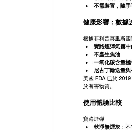
不需裝置，隨手
健康影響：數據
根據菲利普莫里斯國
寶路煙彈氣霧中的
不產生焦油
一氧化碳含量極
尼古丁輸送量與
美國 FDA 已於 2
於有害物質。
使用體驗比較
寶路煙彈
乾淨無煙灰
：不