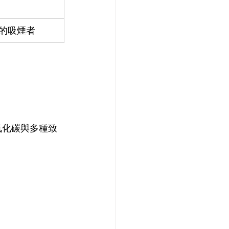
的吸煙者
氧化碳與多種致