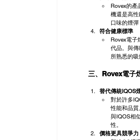
Rovex
機還是高性
口味的煙彈
符合健康標準
Rovex
代品。與傳
所熟悉的吸
三、Rovex電
替代傳統IQOS
對於許多IQ
性能和品質
與IQOS
性。
價格更具競爭力