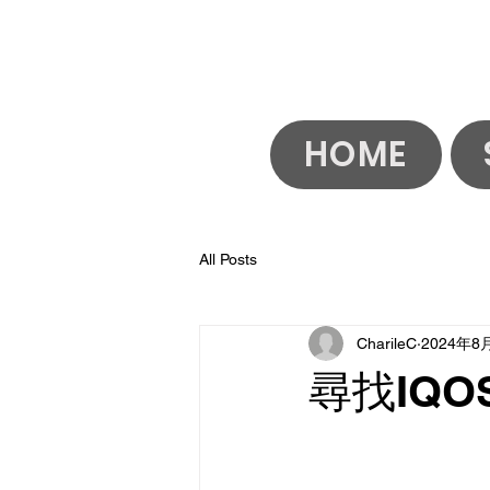
HOME
All Posts
CharileC
2024年8
尋找IQO