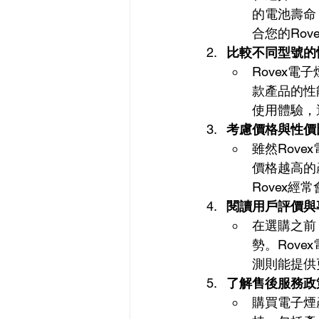
的電池壽命
合您的Rov
比較不同型號的
Rovex
款產品的性
使用體驗，
考慮價格與性價
雖然Rov
價格越高的
Rovex
閱讀用戶評價與
在選購之前
勢。Rov
測則能提供
了解售後服務政
購買電子煙