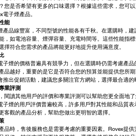
？您是否希望有更多的口味選擇？根據這些需求，您可以
ex電子煙產品。
性能
電子煙產品線豐富，不同型號的性能各有千秋。在選購時，
能，如電池容量、煙彈容量、充電時間等。這些性能指標
選擇符合您需求的產品將能更好地提升使用滿意度。
比
ex電子煙的價格普遍具有競爭力，但在選購時仍需考慮產
產品越好，重要的是它是否符合您的預算並能提供您所期
經常會推出促銷活動，建議您多關注官方網站，選擇最合適的
專業評測
，閱讀其他用戶的評價和專業評測可以幫助您更全面地了
ex電子煙的用戶評價普遍較高，許多用戶對其性能和品質
更客觀的產品分析，幫助您做出更明智的選擇。
策
產品時，售後服務也是需要考慮的重要因素。Rovex提