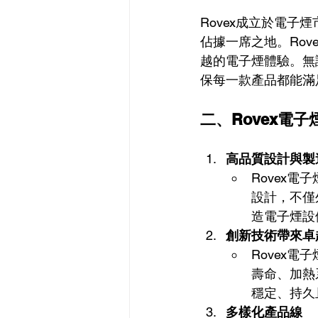
Rovex成立於電
佔據一席之地。Ro
越的電子煙體驗。無
保每一款產品都能滿
二、Rovex電
高品質設計與製
Rovex
設計，不僅
造電子煙設
創新技術帶來卓
Rovex
壽命、加熱
穩定、持久
多樣化產品線