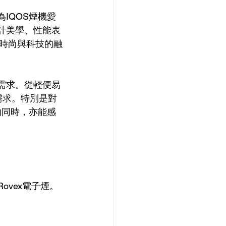
IQOS煙機愛
設計美學、性能表
時尚與科技的融
的需求。從輕便易
需求。特別是對
的同時，亦能感
ovex電子煙。