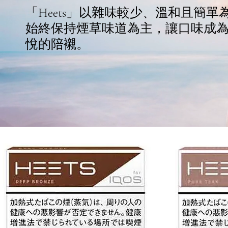
「Heets」以雜味較少、溫和且簡單
始終保持煙草味道為主，讓口味成
悅的陪襯。