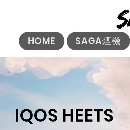
HOME
SAGA煙機
IQOS HEETS