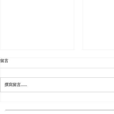
留言
撰寫留言......
爆珠煙：全面了解膠囊香菸的
爆珠加熱煙
完整指南
囊加熱菸全