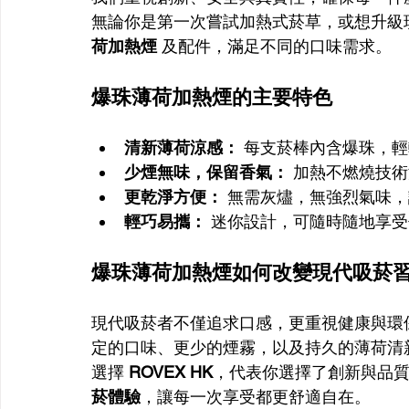
無論你是第一次嘗試加熱式菸草，或想升級
荷加熱煙
 及配件，滿足不同的口味需求。
爆珠薄荷加熱煙的主要特色
清新薄荷涼感：
 每支菸棒內含爆珠，
少煙無味，保留香氣：
 加熱不燃燒技
更乾淨方便：
 無需灰燼，無強烈氣味
輕巧易攜：
 迷你設計，可隨時隨地享
爆珠薄荷加熱煙如何改變現代吸菸
現代吸菸者不僅追求口感，更重視健康與環
定的口味、更少的煙霧，以及持久的薄荷清
選擇 
ROVEX HK
，代表你選擇了創新與品質
菸體驗
，讓每一次享受都更舒適自在。