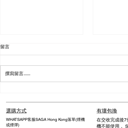
留言
撰寫留言......
探索清新體驗的全新選擇：爆
爆珠煙：全
珠薄荷加熱煙
完整指南
選購方式
有壞包換
WHATSAPP客服SAGA Hong Kong落單(煙機
在交收完成後7
或煙彈)
機不能使用， SA