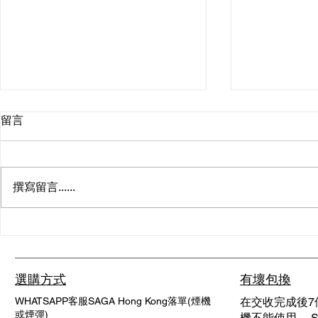
留言
撰寫留言......
探索清新體驗的全新選擇：爆
爆珠煙：全
珠薄荷加熱煙
完整指南
選購方式
有壞包換
WHATSAPP客服SAGA Hong Kong落單(煙機
在交收完成後7
或煙彈)
機不能使用， SA